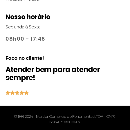
Nosso horário
Segunda à Sexta
08h00 - 17:48
Foco no cliente!
Atender bem para atender
sempre!





© 1991-2024 – Martfer Comércio de Ferramentas LTDA – CNPJ:
65.640.591/0001-07.