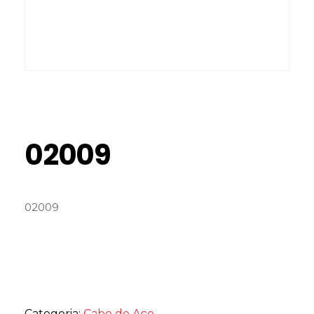
02009
02009
Categoria:
Cabo de Aço