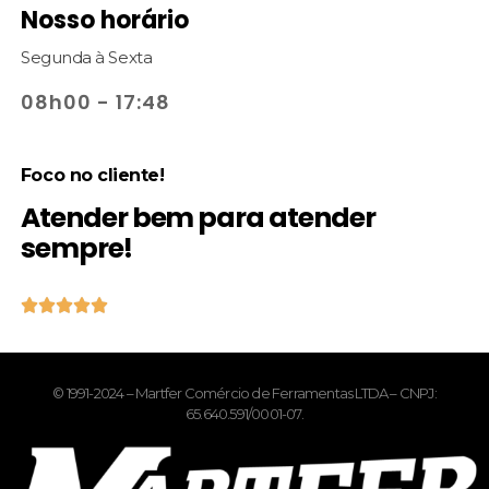
Nosso horário
Segunda à Sexta
08h00 - 17:48
Foco no cliente!
Atender bem para atender
sempre!





© 1991-2024 – Martfer Comércio de Ferramentas LTDA – CNPJ:
65.640.591/0001-07.