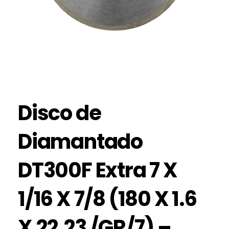
Disco de
Diamantado
DT300F Extra 7 X
1/16 X 7/8 (180 X 1.6
X 22.23 /GR/7) –