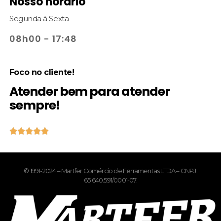
Nosso horário
Segunda à Sexta
08h00 - 17:48
Foco no cliente!
Atender bem para atender
sempre!





© 1991-2024 – Martfer Comércio de Ferramentas LTDA – CNPJ:
65.640.591/0001-07.