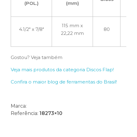
(POL.)
(mm)
115 mm x
4.1/2″ x 7/8″
80
22,22 mm
Gostou? Veja também
Veja mais produtos da categoria Discos Flap!
Confira o maior blog de ferramentas do Brasil!
Marca:
Referência:
18273×10