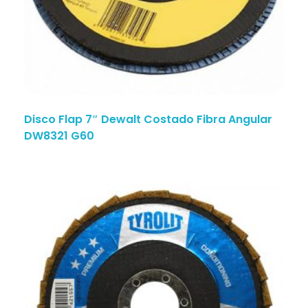
Disco Flap 7″ Dewalt Costado Fibra Angular
DW8321 G60