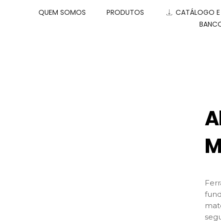
QUEM SOMOS
PRODUTOS
CATÁLOGO 
BANCO
A
M
Ferr
fund
mate
segu