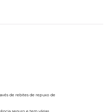
ravés de rebites de repuxo de
ência seguro e tem várias