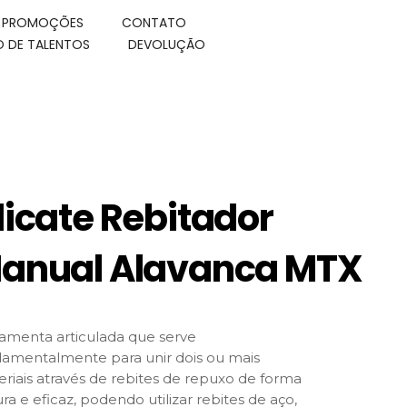
E PROMOÇÕES
CONTATO
 DE TALENTOS
DEVOLUÇÃO
licate Rebitador
anual Alavanca MTX
amenta articulada que serve
amentalmente para unir dois ou mais
riais através de rebites de repuxo de forma
ra e eficaz, podendo utilizar rebites de aço,