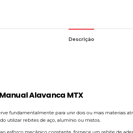
Descrição
r Manual Alavanca MTX
rve fundamentalmente para unir dois ou mais materiais at
o utilizar rebites de aço, alumínio ou mistos.
 ao esforço mecânico constante, fornece um rebite de ader