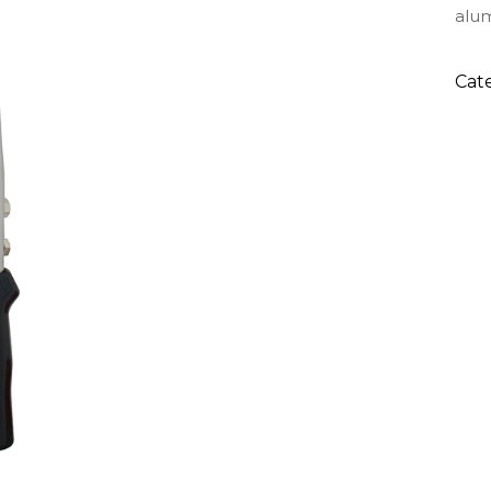
alum
Cat