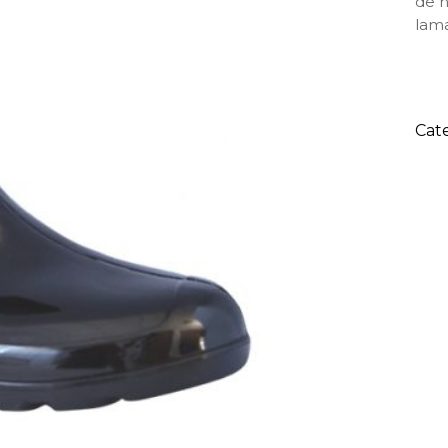
de 
lam
Cat