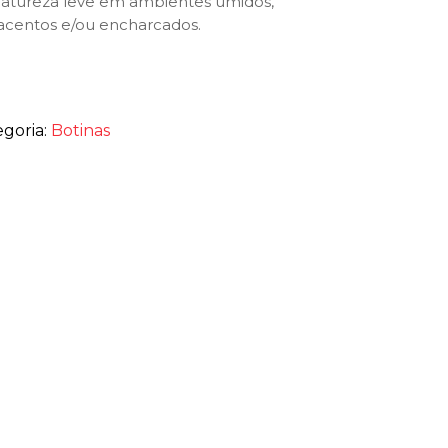
natureza leve em ambientes úmidos,
acentos e/ou encharcados.
egoria:
Botinas