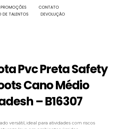
E PROMOÇÕES
CONTATO
 DE TALENTOS
DEVOLUÇÃO
ota Pvc Preta Safety
oots Cano Médio
adesh – B16307
ado versátil, ideal para atividades com riscos