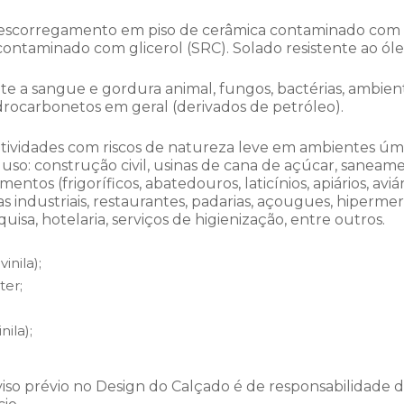
 escorregamento em piso de cerâmica contaminado com la
contaminado com glicerol (SRC). Solado resistente ao ól
e a sangue e gordura animal, fungos, bactérias, ambiente
hidrocarbonetos em geral (derivados de petróleo).
a atividades com riscos de natureza leve em ambientes ú
uso: construção civil, usinas de cana de açúcar, saneamen
entos (frigoríficos, abatedouros, laticínios, apiários, aviá
as industriais, restaurantes, padarias, açougues, hipermerc
uisa, hotelaria, serviços de higienização, entre outros.
inila);
ter;
nila);
iso pré
vio no Design do Calçado é de responsabilidade 