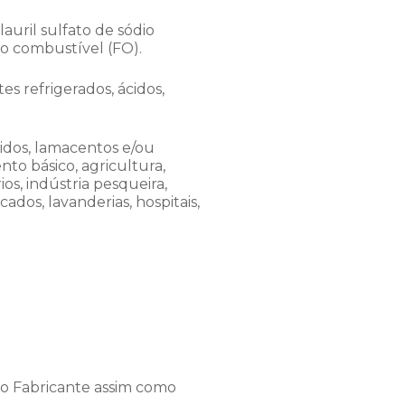
uril sulfato de sódio
eo combustível (FO).
s refrigerados, ácidos,
midos, lamacentos e/ou
to básico, agricultura,
rios, indústria pesqueira,
ados, lavanderias, hospitais,
do Fabricante assim como