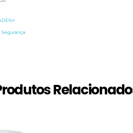
io.
KADESH
e Segurança
Produtos Relacionado