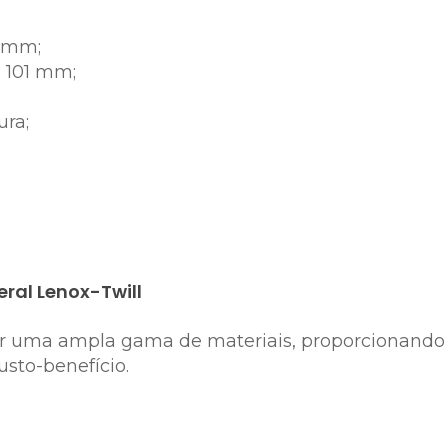
1 mm;
 101 mm;
ura;
ral Lenox-Twill
rar uma ampla gama de materiais, proporcionand
sto-benefício.