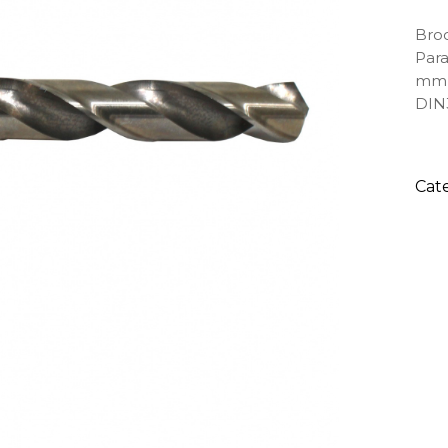
Broc
Para
mm,
DIN3
Cat