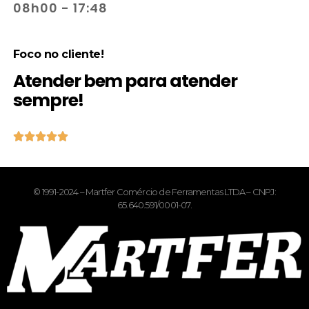
08h00 - 17:48
Foco no cliente!
Atender bem para atender
sempre!





© 1991-2024 – Martfer Comércio de Ferramentas LTDA – CNPJ:
65.640.591/0001-07.