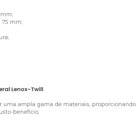
7 mm;
: 75 mm;
ura;
ral Lenox-Twill
rar uma ampla gama de materiais, proporcionand
sto-benefício.