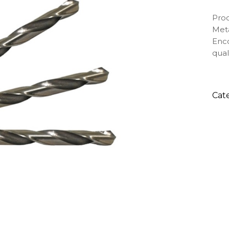
Proc
Meta
Enco
qual
Cat