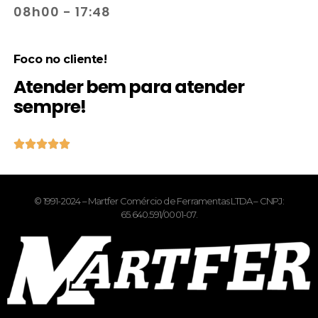
08h00 - 17:48
Foco no cliente!
Atender bem para atender
sempre!





© 1991-2024 – Martfer Comércio de Ferramentas LTDA – CNPJ:
65.640.591/0001-07.