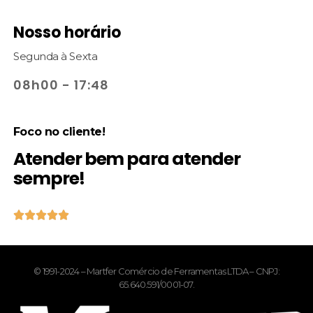
Nosso horário
Segunda à Sexta
08h00 - 17:48
Foco no cliente!
Atender bem para atender
sempre!





© 1991-2024 – Martfer Comércio de Ferramentas LTDA – CNPJ:
65.640.591/0001-07.