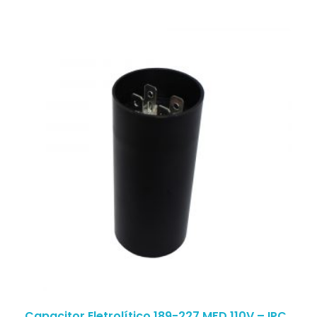
Capacitor Eletrolítico 189-227 MFD 110V – IPC