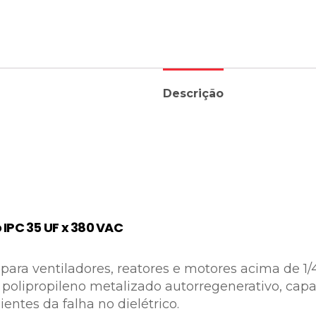
Descrição
IPC 35 UF x 380 VAC
para ventiladores, reatores e motores acima de 1/
e polipropileno metalizado autorregenerativo, cap
ientes da falha no dielétrico.