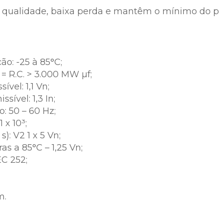
a qualidade, baixa perda e mantêm o mínimo do p
o: -25 à 85°C;
= R.C. > 3.000 MW µf;
vel: 1,1 Vn;
ível: 1,3 In;
: 50 – 60 Hz;
 x 10³;
s): V2 1 x 5 Vn;
as a 85°C – 1,25 Vn;
EC 252;
m.