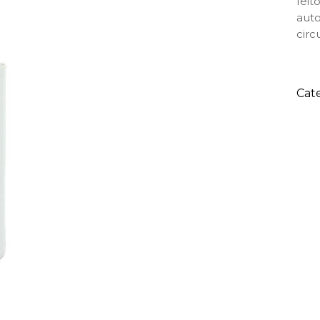
feit
auto
circ
Cat