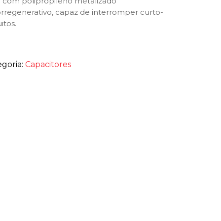
o com polipropileno metalizado
rregenerativo, capaz de interromper curto-
uitos.
egoria:
Capacitores