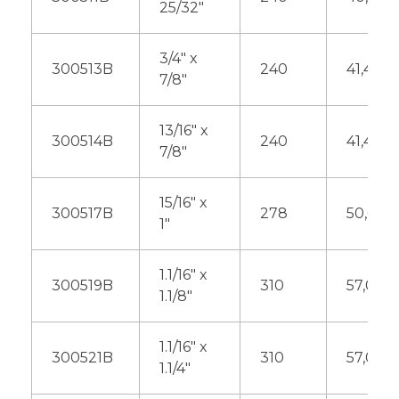
25/32″
3/4″ x
300513B
240
41,40
7/8″
13/16″ x
300514B
240
41,40
7/8″
15/16″ x
300517B
278
50,60
1″
1.1/16″ x
300519B
310
57,00
1.1/8″
1.1/16″ x
300521B
310
57,00
1.1/4″