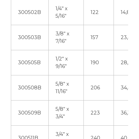
1/4″ x
300502B
122
14,80
5/16″
3/8″ x
300503B
157
23,40
7/16″
1/2″ x
300505B
190
28,40
9/16″
5/8″ x
300508B
206
34,40
11/16″
5/8″ x
300509B
223
36,30
3/4″
3/4″ x
300511B
240
40,80