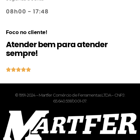
08h00 - 17:48
Foco no cliente!
Atender bem para atender
sempre!





© 1991-2024 – Martfer Comércio de Ferramentas LTDA – CNPJ:
65.640.591/0001-07.