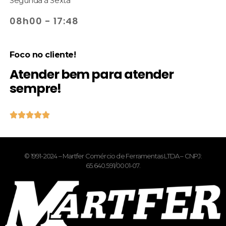
Segunda à Sexta
08h00 - 17:48
Foco no cliente!
Atender bem para atender
sempre!





© 1991-2024 – Martfer Comércio de Ferramentas LTDA – CNPJ:
65.640.591/0001-07.