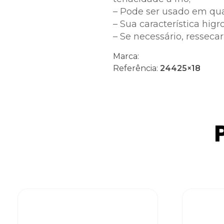
– Pode ser usado em quas
– Sua característica hi
– Se necessário, resseca
Marca:
Referência:
24425×18