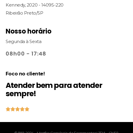
Kennedy, 2020 - 14095-220
Ribeirão Preto/SP
Nosso horário
Segunda à Sexta
08h00 - 17:48
Foco no cliente!
Atender bem para atender
sempre!





© 1991-2024 – Martfer Comércio de Ferramentas LTDA – CNPJ: