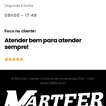
Segunda à Sexta
08h00 - 17:48
Foco no cliente!
Atender bem para atender
sempre!





© 1991-2024 – Martfer Comércio de Ferramentas LTDA – CNPJ:
65.640.591/0001-07.