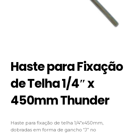
Haste para Fixação
de Telha 1/4″ x
450mm Thunder
Haste para fixação de telha 1/4″x450mm,
dobradas em forma de gancho “J” no