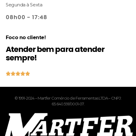
Segunda à Sexta
08h00 - 17:48
Foco no cliente!
Atender bem para atender
sempre!





© 1991-2024 – Martfer Comércio de Ferramentas LTDA – CNPJ:
65.640.591/0001-07.