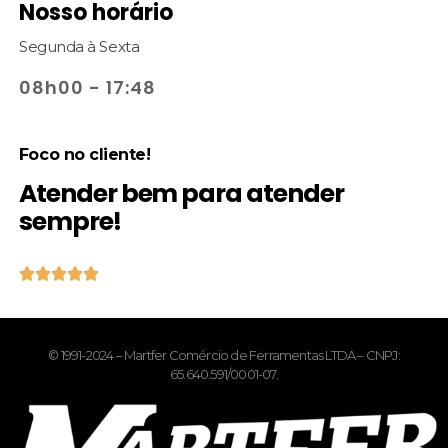
Nosso horário
Segunda à Sexta
08h00 - 17:48
Foco no cliente!
Atender bem para atender
sempre!





© 1991-2024 – Martfer Comércio de Ferramentas LTDA – CNPJ:
65.640.591/0001-07.