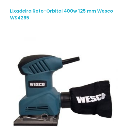
Lixadeira Roto-Orbital 400w 125 mm Wesco
WS4265