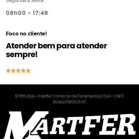
Segunda à Sexta
08h00 - 17:48
Foco no cliente!
Atender bem para atender
sempre!





© 1991-2024 – Martfer Comércio de Ferramentas LTDA – CNPJ:
65.640.591/0001-07.