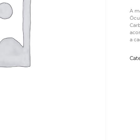
A ma
Ócu
Carb
aco
a ca
Cat