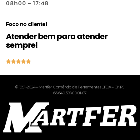
08h00 - 17:48
Foco no cliente!
Atender bem para atender
sempre!





© 1991-2024 – Martfer Comércio de Ferramentas LTDA – CNPJ:
65.640.591/0001-07.