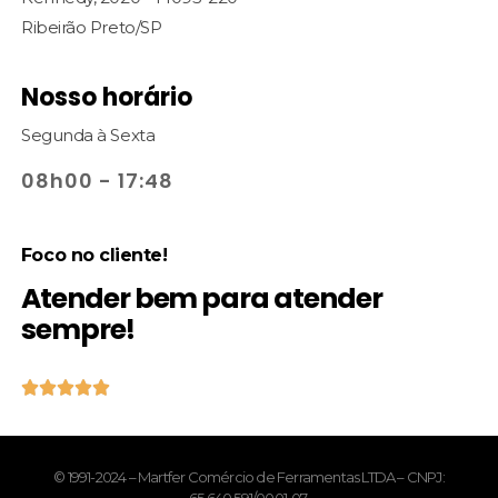
Ribeirão Preto/SP
Nosso horário
Segunda à Sexta
08h00 - 17:48
Foco no cliente!
Atender bem para atender
sempre!





© 1991-2024 – Martfer Comércio de Ferramentas LTDA – CNPJ: