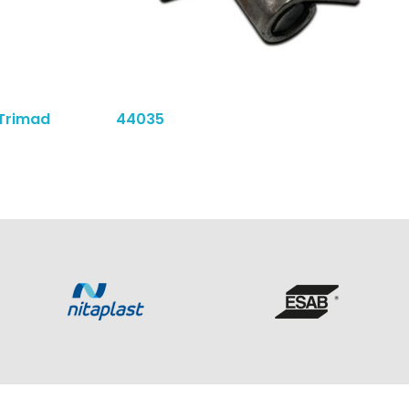
 Trimad
44035