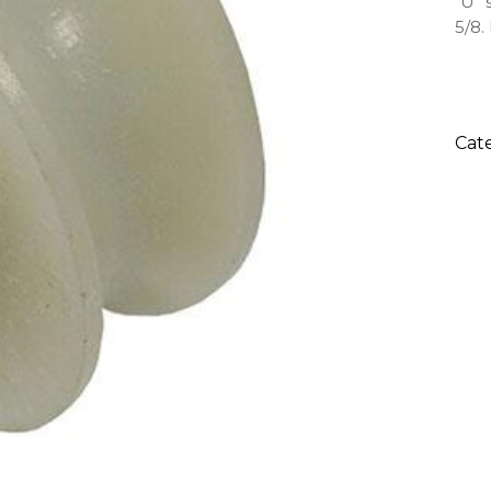
“U” 
5/8.
Cat