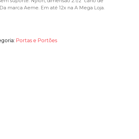
sem suporte. Nylon, dimensão 2.1/2″ cano de
 Da marca Aeme. Em até 12x na A Mega Loja.
egoria:
Portas e Portões