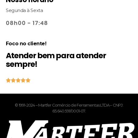
Segunda à Sexta
08h00 - 17:48
Foco no cliente!
Atender bem para atender
sempre!





© 1991-2024 – Martfer Comércio de Ferramentas LTDA – CNPJ:
65.640.591/0001-07.